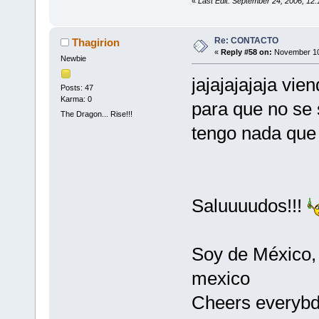
«
Last Edit: September 24, 2006, 12
Re: CONTACTO
Thagirion
«
Reply #58 on:
November 10,
Newbie
jajajajajaja vie
Posts: 47
Karma: 0
para que no se 
The Dragon... Rise!!!
tengo nada qu
Saluuuudos!!!
Soy de México, 
mexico
Cheers everybd