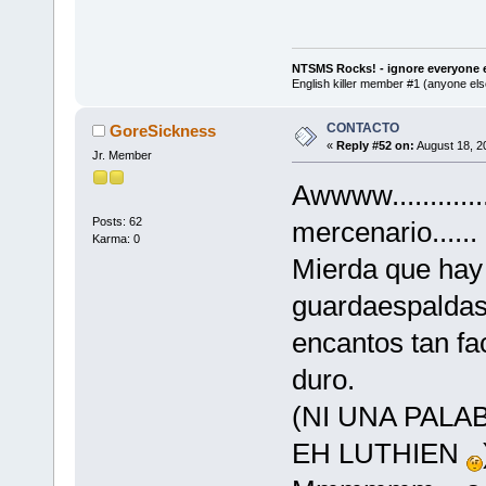
NTSMS Rocks! - ignore everyone e
English killer member #1 (anyone else
CONTACTO
GoreSickness
«
Reply #52 on:
August 18, 2
Jr. Member
Awwww...........
Posts: 62
mercenario......
Karma: 0
Mierda que hay
guardaespaldas
encantos tan fa
duro.
(NI UNA PALA
EH LUTHIEN