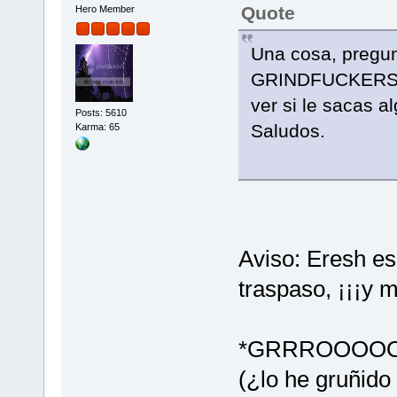
Quote
Hero Member
Una cosa, preg
GRINDFUCKERS a v
ver si le sacas al
Posts: 5610
Saludos.
Karma: 65
Aviso: Eresh es
traspaso, ¡¡¡y m
*GRRROOOO
(¿lo he gruñido