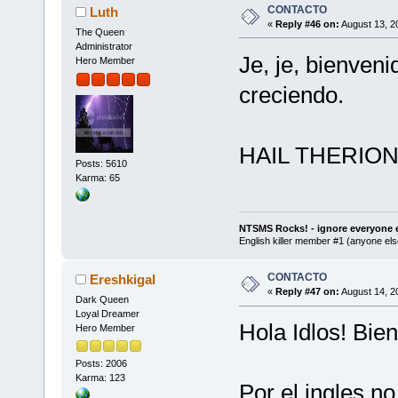
CONTACTO
Luth
«
Reply #46 on:
August 13, 2
The Queen
Administrator
Je, je, bienven
Hero Member
creciendo.
HAIL THERION
Posts: 5610
Karma: 65
NTSMS Rocks! - ignore everyone e
English killer member #1 (anyone else
CONTACTO
Ereshkigal
«
Reply #47 on:
August 14, 2
Dark Queen
Loyal Dreamer
Hola Idlos! Bien
Hero Member
Posts: 2006
Karma: 123
Por el ingles n