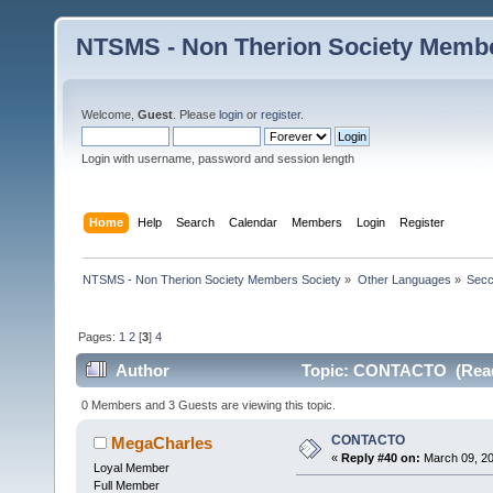
NTSMS - Non Therion Society Membe
Welcome,
Guest
. Please
login
or
register
.
Login with username, password and session length
Home
Help
Search
Calendar
Members
Login
Register
NTSMS - Non Therion Society Members Society
»
Other Languages
»
Secc
Pages:
1
2
[
3
]
4
Author
Topic: CONTACTO (Read
0 Members and 3 Guests are viewing this topic.
CONTACTO
MegaCharles
«
Reply #40 on:
March 09, 20
Loyal Member
Full Member