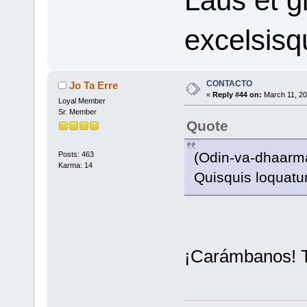
Laus et g
excelsisqu
CONTACTO
Jo Ta Erre
«
Reply #44 on:
March 11, 20
Loyal Member
Sr. Member
Quote
(Odin-va-dhaarm
Posts: 463
Karma: 14
Quisquis loquatu
¡Carámbanos! T