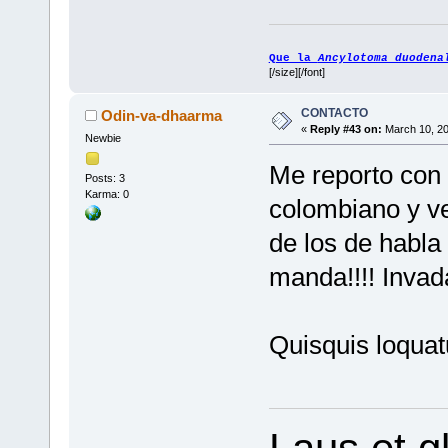
Que la
Ancylotoma duodena
[/size][/font]
CONTACTO
Odin-va-dhaarma
«
Reply #43 on:
March 10, 20
Newbie
Me reporto con 
Posts: 3
Karma: 0
colombiano y v
de los de habl
manda!!!! Inv
Quisquis loquat