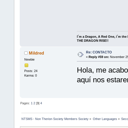
I´m a Dragon, A Red One, i´m the l
THE DRAGON RISE!!
Re: CONTACTO
Mildred
«
Reply #59 on:
November 25,
Newbie
Hola, me acabo 
Posts: 24
Karma: 0
aquí nos estar
Pages:
1
2
[
3
]
4
NTSMS - Non Therion Society Members Society
»
Other Languages
»
Secc