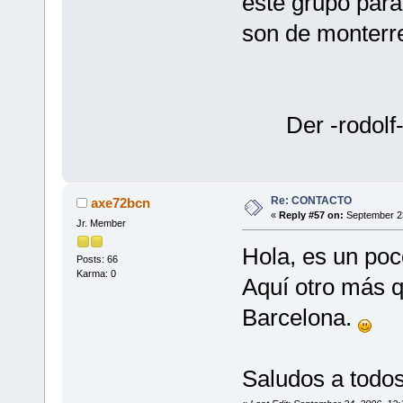
este grupo para
son de monterr
Der -rodolf
Re: CONTACTO
axe72bcn
«
Reply #57 on:
September 23
Jr. Member
Hola, es un poc
Posts: 66
Karma: 0
Aquí otro más q
Barcelona.
Saludos a todo