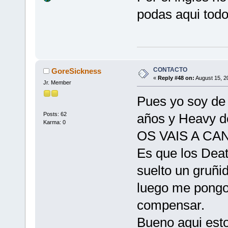
podas aqui tod
CONTACTO
GoreSickness
«
Reply #48 on:
August 15, 2
Jr. Member
Pues yo soy de
Posts: 62
años y Heavy d
Karma: 0
OS VAIS A CA
Es que los Dea
suelto un gru
luego me pong
compensar.
Bueno aqui esto