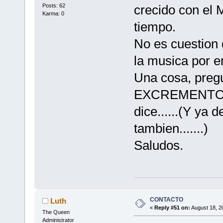
Posts: 62
crecido con el 
Karma: 0
tiempo.
No es cuestion
la musica por e
Una cosa, preg
EXCREMENTOR
dice......(Y ya 
tambien.......)
Saludos.
CONTACTO
Luth
«
Reply #51 on:
August 18, 2
The Queen
Administrator