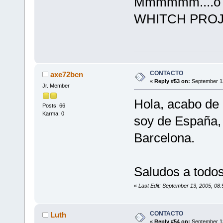
Mmmmmm....o cu
WHITCH PROJEC
CONTACTO
axe72bcn
«
Reply #53 on:
September 13
Jr. Member
Hola, acabo de 
Posts: 66
Karma: 0
soy de España,
Barcelona.
Saludos a todo
«
Last Edit: September 13, 2005, 08
CONTACTO
Luth
«
Reply #54 on:
September 13