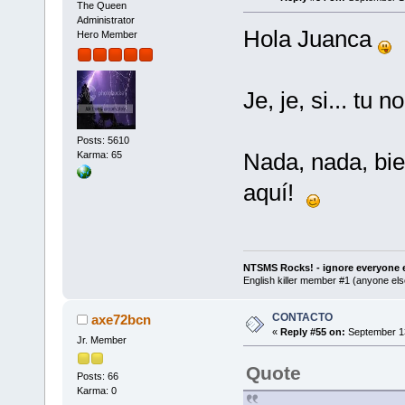
The Queen
Administrator
Hola Juanca
Hero Member
Je, je, si... tu
Posts: 5610
Nada, nada, bi
Karma: 65
aquí!
NTSMS Rocks! - ignore everyone e
English killer member #1 (anyone else
CONTACTO
axe72bcn
«
Reply #55 on:
September 13
Jr. Member
Quote
Posts: 66
Karma: 0