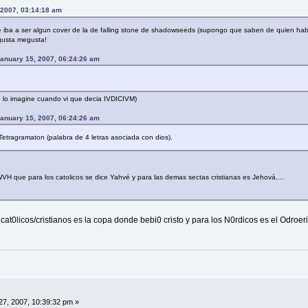
 2007, 03:14:18 am
ne iba a ser algun cover de la de falling stone de shadowseeds (supongo que saben de quien hab
gusta megusta!
January 15, 2007, 06:24:26 am
me lo imagine cuando vi que decia IVDICIVM)
January 15, 2007, 06:24:26 am
etragramaton (palabra de 4 letras asociada con dios).
H que para los catolicos se dice Yahvé y para las demas sectas cristianas es Jehová....
 cat0licos/cristianos es la copa donde bebi0 cristo y para los N0rdicos es el Odroer
7, 2007, 10:39:32 pm »