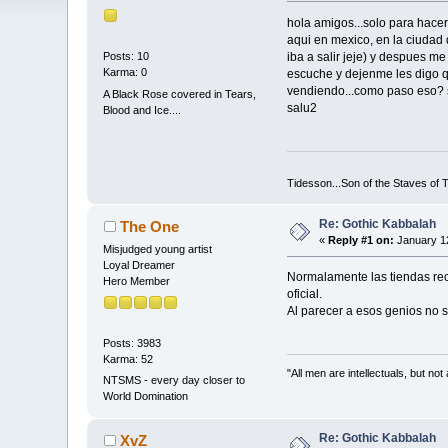
hola amigos...solo para hacer
aqui en mexico, en la ciudad 
iba a salir jeje) y despues me 
Posts: 10
Karma: 0
escuche y dejenme les digo q
vendiendo...como paso eso? 
A Black Rose covered in Tears,
salu2
Blood and Ice....
Tidesson...Son of the Staves of T
Re: Gothic Kabbalah
The One
«
Reply #1 on:
January 12
Misjudged young artist
Loyal Dreamer
Normalamente las tiendas reci
Hero Member
oficial.
Al parecer a esos genios no 
Posts: 3983
Karma: 52
"All men are intellectuals, but not
NTSMS - every day closer to
World Domination
Re: Gothic Kabbalah
XvZ