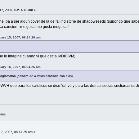
7, 2007, 03:14:18 am »
tone iba a ser algun cover de la de falling stone de shadowseeds (supongo que sab
sa cancion...me gusta me gusta megusta!
uary 15, 2007, 06:24:26 am
o me lo imagine cuando vi que decia IVDICIVM)
uary 15, 2007, 06:24:26 am
agramaton (palabra de 4 letras asociada con dios).
WVH que para los catolicos se dice Yahvé y para las demas sectas cristianas es Je
ime...
7, 2007, 08:14:25 am »