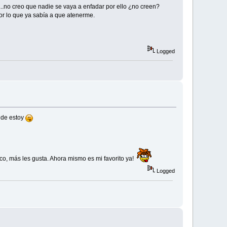
...no creo que nadie se vaya a enfadar por ello ¿no creen?
r lo que ya sabía a que atenerme.
Logged
nde estoy
co, más les gusta. Ahora mismo es mi favorito ya!
Logged