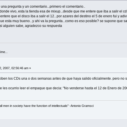
 una pregunta y un comentario...primero el comentario..
donde vivo, esta la tienda esa de mixup...desde que me entere que iba a salir el cd
entere que el disco iba a salir el 12...por azares del destino el 5 de enero fui y adi
ue esta muy bueno...y ahi va la pregunta...como es eso posible? se supone que sa
si alguien sabe, agradezco su respuesta
ime...
, 2007, 02:56:46 am »
ben los CDs una o dos semanas antes de que haya salido oficialmente. pero no se l
se les ocurrio leer el empaque que decia: "No venderse hasta el 12 de Enero de 2
 all men in society have the function of intellectuals" -Antonio Gramsci