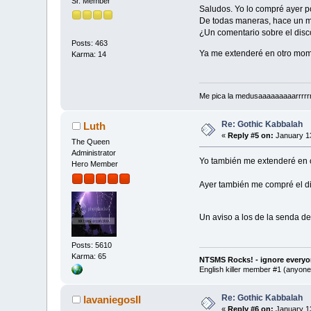
Sr. Member
Saludos. Yo lo compré ayer po
De todas maneras, hace un m
¿Un comentario sobre el dis
Posts: 463
Ya me extenderé en otro momen
Karma: 14
Me pica la medusaaaaaaaaarrrrrrgg
Re: Gothic Kabbalah
Luth
«
Reply #5 on:
January 13
The Queen
Administrator
Yo también me extenderé en o
Hero Member
Ayer también me compré el dis
Un aviso a los de la senda de
Posts: 5610
Karma: 65
NTSMS Rocks! - ignore everyo
English killer member #1 (anyone 
Re: Gothic Kabbalah
lavaniegosII
«
Reply #6 on:
January 13