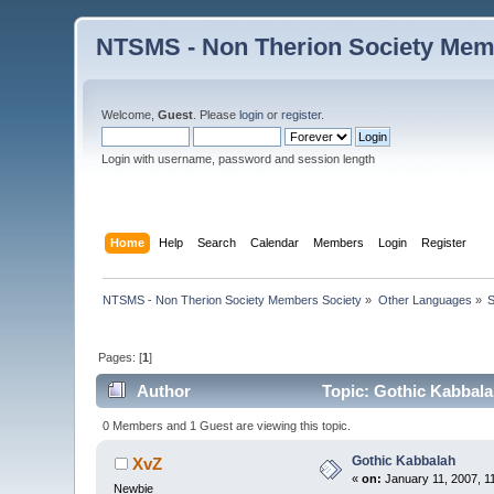
NTSMS - Non Therion Society Mem
Welcome,
Guest
. Please
login
or
register
.
Login with username, password and session length
Home
Help
Search
Calendar
Members
Login
Register
NTSMS - Non Therion Society Members Society
»
Other Languages
»
S
Pages: [
1
]
Author
Topic: Gothic Kabbala
0 Members and 1 Guest are viewing this topic.
Gothic Kabbalah
XvZ
«
on:
January 11, 2007, 1
Newbie