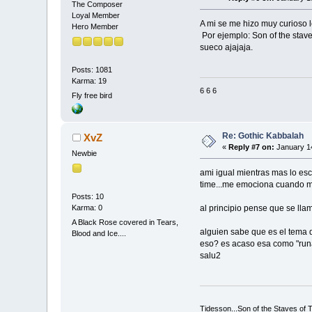
The Composer
Loyal Member
A mi se me hizo muy curioso le
Hero Member
Por ejemplo: Son of the stave
sueco ajajaja.
Posts: 1081
Karma: 19
6 6 6
Fly free bird
Re: Gothic Kabbalah
XvZ
«
Reply #7 on:
January 14
Newbie
ami igual mientras mas lo esc
time...me emociona cuando 
Posts: 10
Karma: 0
al principio pense que se lla
A Black Rose covered in Tears,
alguien sabe que es el tema 
Blood and Ice....
eso? es acaso esa como "runa"
salu2
Tidesson...Son of the Staves of T