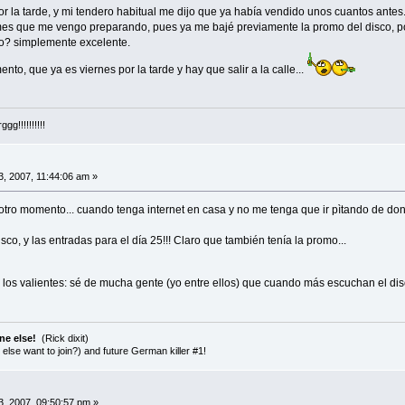
r la tarde, y mi tendero habitual me dijo que ya había vendido unos cuantos antes
es que me vengo preparando, pues ya me bajé previamente la promo del disco, po
co? simplemente excelente.
to, que ya es viernes por la tarde y hay que salir a la calle...
g!!!!!!!!!!
, 2007, 11:44:06 am »
tro momento... cuando tenga internet en casa y no me tenga que ir pìtando de do
co, y las entradas para el día 25!!! Claro que también tenía la promo...
 los valientes: sé de mucha gente (yo entre ellos) que cuando más escuchan el dis
ne else!
(Rick dixit)
else want to join?) and future German killer #1!
, 2007, 09:50:57 pm »