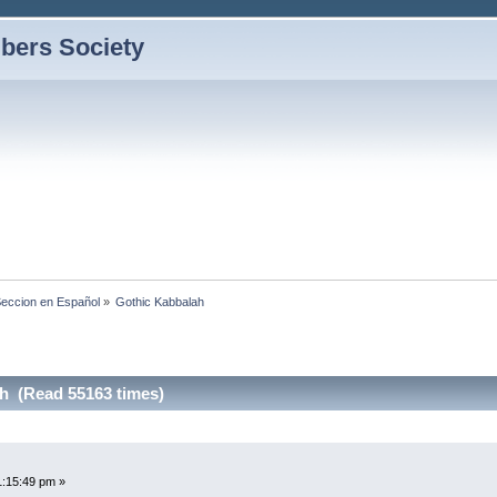
bers Society
eccion en Español
»
Gothic Kabbalah
h (Read 55163 times)
1:15:49 pm »