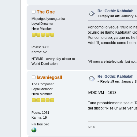
Re: Gothic Kabbalah
The One
«
Reply #8 on:
January 14
Misjudged young artist
Loyal Dreamer
Por como lo veo, el titulo lo
Hero Member
ocurrio se llamo Kabbalah Got
Por como creo, ya que no he 
Adolf II, conocido como Leon
Posts: 3983
Karma: 52
NTSMS - every day closer to
"All men are intellectuals, but not
World Domination
Re: Gothic Kabbalah
lavaniegosII
«
Reply #9 on:
January 15
The Composer
Loyal Member
IVDICIVM = 1613
Hero Member
Tuna probablemente sea el Tet
del disco: "Rise O' wise Venu
Posts: 1081
Karma: 19
Fly free bird
6 6 6