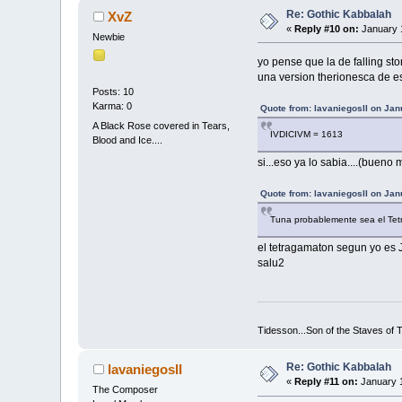
Re: Gothic Kabbalah
XvZ
«
Reply #10 on:
January 1
Newbie
yo pense que la de falling s
una version therionesca de e
Posts: 10
Karma: 0
Quote from: lavaniegosII on Jan
A Black Rose covered in Tears,
IVDICIVM = 1613
Blood and Ice....
si...eso ya lo sabia....(buen
Quote from: lavaniegosII on Jan
Tuna probablemente sea el Tetr
el tetragamaton segun yo es J
salu2
Tidesson...Son of the Staves of T
Re: Gothic Kabbalah
lavaniegosII
«
Reply #11 on:
January 1
The Composer