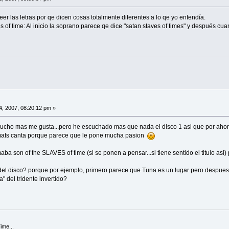
er las letras por qe dicen cosas totalmente diferentes a lo qe yo entendía.
s of time: Al inicio la soprano parece qe dice "satan staves of times" y después c
, 2007, 08:20:12 pm »
ucho mas me gusta...pero he escuchado mas que nada el disco 1 asi que por ahora e
mats canta porque parece que le pone mucha pasion
maba son of the SLAVES of time (si se ponen a pensar...si tiene sentido el titulo 
del disco? porque por ejemplo, primero parece que Tuna es un lugar pero despues 
 del tridente invertido?
ime...