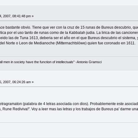
, 2007, 08:41:48 pm »
 hace bastante obvio. Tiene que ver con la cruz de 15 runas de Bureus descubrio, qu
ica por el uso tanto de runas como de la Kabbalah judia. La lirica de las cancion
leido las de Tuna 1613, deberia ser el año en el que Bureus descubrio el sistema
 del Norte o Leon de Medianoche (Mitternachtslöwe) quien fue coronado en 1611.
 all men in society have the function of intellectuals" -Antonio Gramsci
, 2007, 06:24:26 am »
ragramaton (palabra de 4 letras asociada con dios). Probablemente este asociado 
s, Rune Rediviva!". Voy a leer mas las letras y los trabajos de Bureus pa' darme un