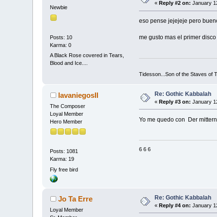
«
Reply #2 on:
January 12
Newbie
eso pense jejejeje pero bueno
me gusto mas el primer disco
Posts: 10
Karma: 0
A Black Rose covered in Tears,
Blood and Ice....
Tidesson...Son of the Staves of T
Re: Gothic Kabbalah
lavaniegosII
«
Reply #3 on:
January 12
The Composer
Loyal Member
Yo me quedo con Der mitternac
Hero Member
6 6 6
Posts: 1081
Karma: 19
Fly free bird
Re: Gothic Kabbalah
Jo Ta Erre
«
Reply #4 on:
January 12
Loyal Member