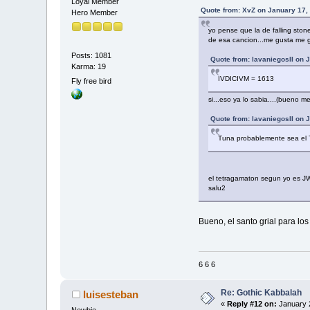
Loyal Member
Quote from: XvZ on January 17,
Hero Member
yo pense que la de falling sto
de esa cancion...me gusta me 
Posts: 1081
Quote from: lavaniegosII on 
Karma: 19
IVDICIVM = 1613
Fly free bird
si...eso ya lo sabia....(bueno 
Quote from: lavaniegosII on 
Tuna probablemente sea el T
el tetragamaton segun yo es JWV
salu2
Bueno, el santo grial para los
6 6 6
Re: Gothic Kabbalah
luisesteban
«
Reply #12 on:
January 2
Newbie