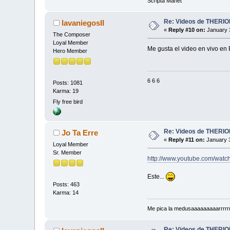
Scripta Manet
Re: Videos de THERI
lavaniegosII
«
Reply #10 on:
January 3
The Composer
Loyal Member
Me gusta el video en vivo en P
Hero Member
6 6 6
Posts: 1081
Karma: 19
Fly free bird
Re: Videos de THERI
Jo Ta Erre
«
Reply #11 on:
January 3
Loyal Member
Sr. Member
http://www.youtube.com/wat
Este...
Posts: 463
Karma: 14
Me pica la medusaaaaaaaaarrrrrrgg
Re: Videos de THERI