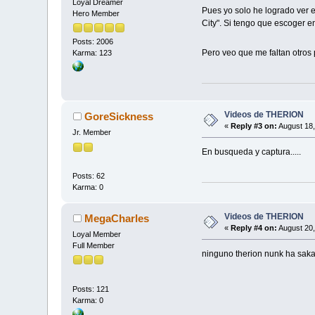
Loyal Dreamer
Pues yo solo he logrado ver 
Hero Member
City". Si tengo que escoger 
Posts: 2006
Pero veo que me faltan otros
Karma: 123
Videos de THERION
GoreSickness
«
Reply #3 on:
August 18,
Jr. Member
En busqueda y captura.....
Posts: 62
Karma: 0
Videos de THERION
MegaCharles
«
Reply #4 on:
August 20,
Loyal Member
Full Member
ninguno therion nunk ha sakado
Posts: 121
Karma: 0