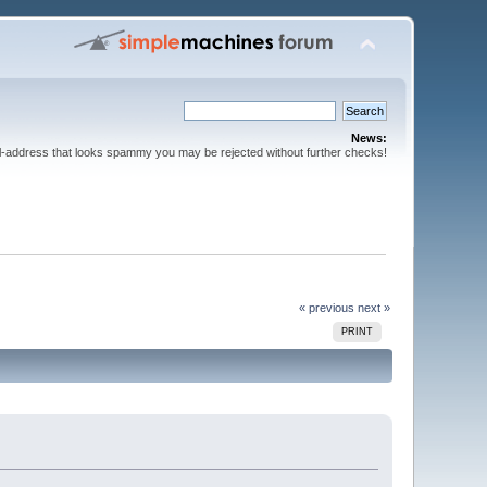
News:
mail-address that looks spammy you may be rejected without further checks!
« previous
next »
PRINT