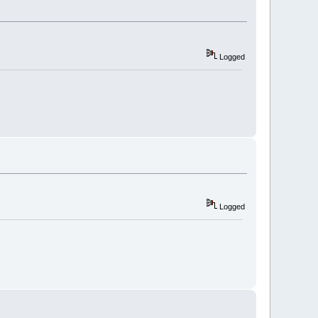
Logged
Logged