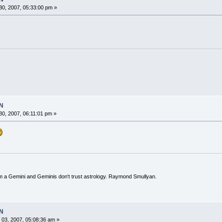
0, 2007, 05:33:00 pm »
ON
0, 2007, 06:11:01 pm »
I'm a Gemini and Geminis don't trust astrology. Raymond Smullyan.
ON
03, 2007, 05:08:36 am »