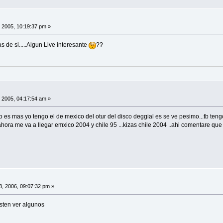
 2005, 10:19:37 pm »
 de si.....Algun Live interesante
??
 2005, 04:17:54 am »
 es mas yo tengo el de mexico del otur del disco deggial es se ve pesimo...tb tengo
.ahora me va a llegar emxico 2004 y chile 95 ...kizas chile 2004 ..ahi comentare que
, 2006, 09:07:32 pm »
usten ver algunos