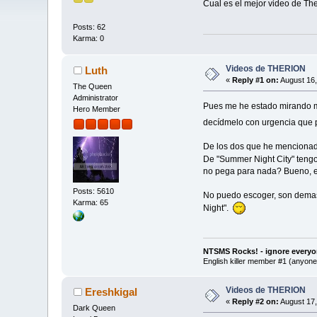
Cual es el mejor video de The
Posts: 62
Karma: 0
Videos de THERION
Luth
«
Reply #1 on:
August 16,
The Queen
Administrator
Pues me he estado mirando mi 
Hero Member
decídmelo con urgencia que po
De los dos que he mencionado.
De "Summer Night City" tengo
no pega para nada? Bueno, es
Posts: 5610
No puedo escoger, son demas
Karma: 65
Night".
NTSMS Rocks! - ignore everyo
English killer member #1 (anyone 
Videos de THERION
Ereshkigal
«
Reply #2 on:
August 17,
Dark Queen